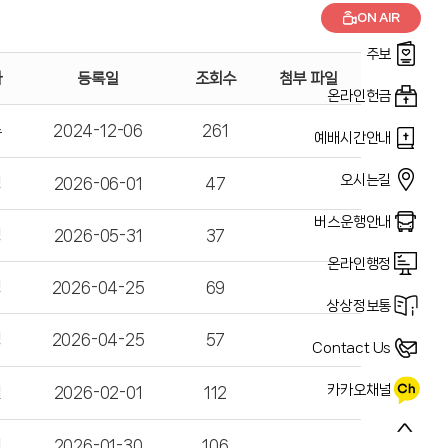
ON AIR
통일선교위원회
행사안내
주보
국내선교위원회
자
등록일
조회수
첨부 파일
지역문화선교위원회
온라인헌금
제2교육위원회
수
2024-12-06
261
예배시간안내
가정사역위원회
차량위원회
오시는길
경
2026-06-01
47
버스운행안내
경
2026-05-31
37
온라인행정
경
2026-04-25
69
상상정보통
경
2026-04-25
57
Contact Us
카카오채널
열
2026-02-01
112
열
2026-01-30
106