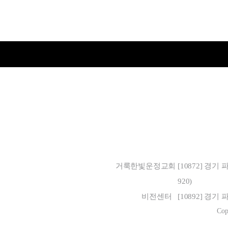
거룩한빛운정교회
[10872] 경기
920)
비전센터
[10892] 경기
Co