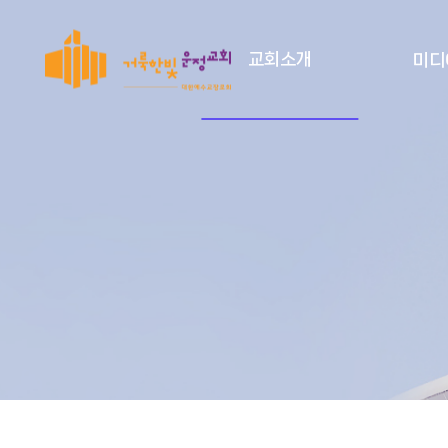
교회소개
미디
비전
설교 영상
연혁
찬양 영상
주일설교
수요설교
섬기는사람들
샬롬찬양단
특별영상
금요설교
코람데오찬양단
선교사
운정뉴스
청년설교
야곱의우물찬양단
봉헌송
새가족안내
파송
새벽설교
러너스찬양단
오태근 선교사
새가족교육
예배 안내
협력
특별 & 가정예배
라엘찬양단
이원철 선교사
김용모 선교사
새가족 등록
시설소개
죠이풀찬양단
김다솜 선교사
최중구 선교사
오시는 길
새빛찬양대
박종진 선교사
온라인 헌금
할렐루야찬양대
이반 선교사