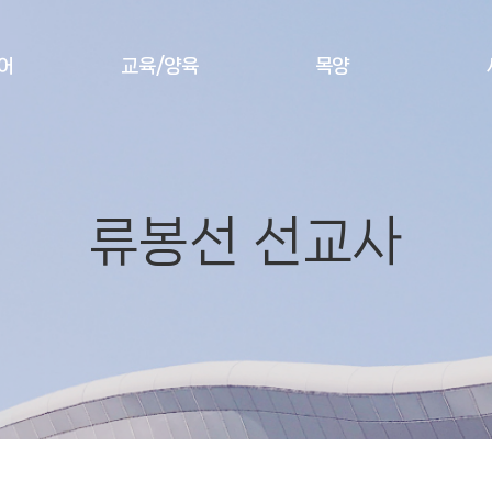
어
교육/양육
목양
다음세대
교구소개
영아부
양육
류봉선 선교사
유치부
양육 소개
초등1부
열린제자학교
초등2부
소그룹 제자훈련
섬김사관학교
초등3부
일대일 제자훈련
어와나
중등부
고등부
청년부