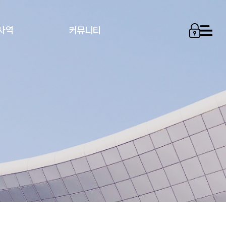
사역
커뮤니티
사역 위원회
게시판
예배위원회
자치회
교우소식
주보
찬양위원회
회의록
운정스토리
중보기도위원회
예배찬양가사
서비스
사진
새가족위원회
헌금 명단
영상
장소예약신청
교회소식
봉사위원회
주일 설교문
온라인 행정실
경조위원회
목장 인도자 가이드
주보 광고 요청
미디어위원회
중보기도지
건의
재정위원회
상상정보
중보기도
기획관리위원회
자료실
교육신청
세계선교위원회
교회규약