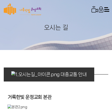
오시는 길
비전
설교 영상
다음세대
교구소개
연혁
찬양 영상
주일설교
영아부
양육
수요설교
유치부
섬기는사람들
샬롬찬양단
특별영상
양육 소개
금요설교
초등1부
코람데오찬양단
열린제자학교
선교사
운정뉴스
청년설교
초등2부
야곱의우물찬양단
소그룹
봉헌송
섬김사관학교
새가족안내
파송
대중교통 안내
제자훈련
새벽설교
초등3부
러너스찬양단
오태근 선교사
새가족교육
예배 안내
협력
일대일
특별 & 가정예배
어와나
라엘찬양단
이원철 선교사
제자훈련
김용모 선교사
새가족 등록
시설소개
중등부
죠이풀찬양단
김다솜 선교사
최중구 선교사
오시는 길
거룩한빛 운정교회 본관
고등부
새빛찬양대
박종진 선교사
온라인 헌금
청년부
할렐루야찬양대
이반 선교사