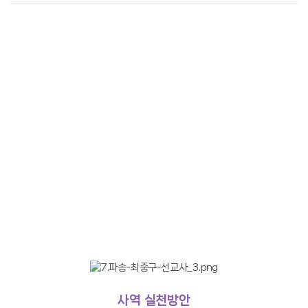
거룩한빛찬양대
김상철 선교사
특별찬양
류봉선 선교사
김무열 선교사
생명나무 글로벌센터
목 표 : 이주노동자에게 복음전도, 선교사로 육성
- 실천목표 : Shelter(쉼터)운영을 통한 이주노동자 섬기기,
제자기르기
사역 실천방안