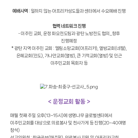
예배사역
: 일하지 않는 아프리카성도들과 센터에서 수요예배 진행
협력 네트워크 진행
- 이주민 교회, 운정 화요전도팀과 광탄 노방전도 협의_향후
진행예정
* 광탄 지역 이주민 교회 : 엘림소망교회(아프리카), 열방교회(네팔),
은혜교회(인도), 가나안교회(열방), 큰 기적교회(열방) 및 인근
이주민교회 목회자 등
< 운정교회 활동 >
매월 첫째 주일 오후(13~15시)에 생명나무 글로벌센터에서
이주민교회를 대상으로 의료봉사 및 천사가게 등 진행(20~40여명
참석)
선교위원회 : 한글공부(매주일), 의료봉사 지원 및 아프리카교회