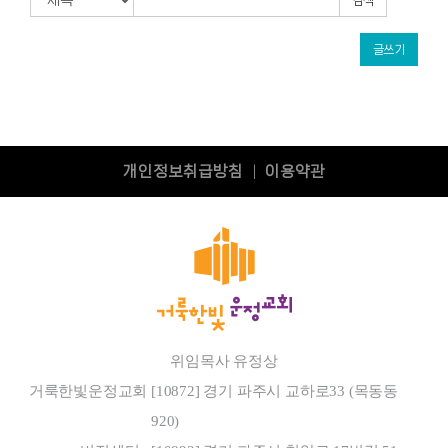
검색
글쓰기
개인정보취급방침
이용약관
|
위임목사 유정상
거룩한빛운정교회
[10872] 경기 파주시 교하로33 (목동동
920)