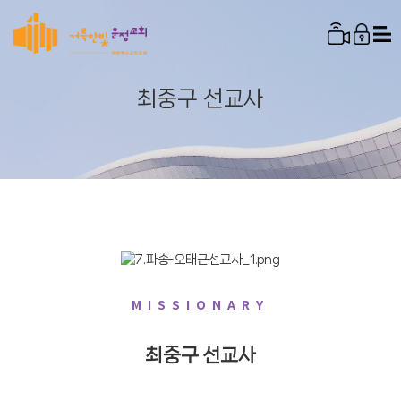
최중구 선교사
비전
설교 영상
다음세대
교구소개
연혁
찬양 영상
주일설교
영아부
양육
수요설교
유치부
섬기는사람들
샬롬찬양단
특별영상
양육 소개
금요설교
초등1부
코람데오찬양단
열린제자학교
선교사
운정뉴스
청년설교
초등2부
야곱의우물찬양단
소그룹
봉헌송
섬김사관학교
새가족안내
파송
제자훈련
새벽설교
초등3부
러너스찬양단
오태근 선교사
새가족교육
예배 안내
협력
일대일
특별 & 가정예배
어와나
MISSIONARY
라엘찬양단
이원철 선교사
제자훈련
김용모 선교사
새가족 등록
시설소개
중등부
죠이풀찬양단
김다솜 선교사
최중구 선교사
오시는 길
고등부
최중구 선교사
새빛찬양대
박종진 선교사
온라인 헌금
청년부
할렐루야찬양대
이반 선교사